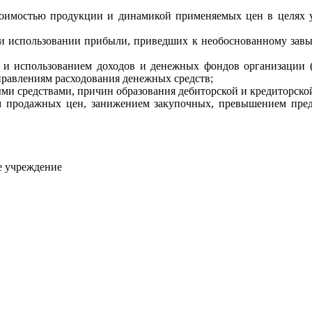
оимостью продукции и динамикой применяемых цен в целях 
 и использовании прибыли, приведших к необоснованному зав
м и использованием доходов и денежных фондов организации (
аправлениям расходования денежных средств;
ми средствами, причин образования дебиторской и кредиторско
м продажных цен, занижением закупочных, превышением пред
ое учреждение